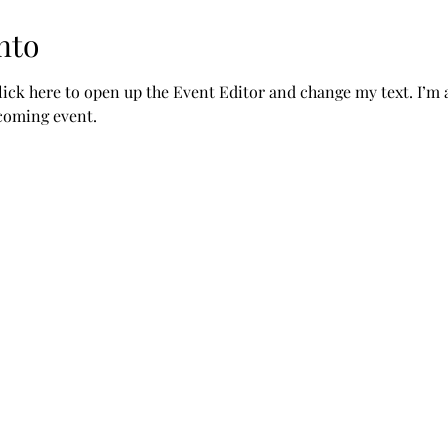
nto
lick here to open up the Event Editor and change my text. I’m a 
pcoming event.