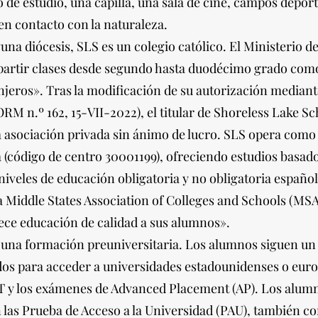
ro de estudio, una capilla, una sala de cine, campos depo
en contacto con la naturaleza.
guna diócesis, SLS es un colegio católico. El Ministerio 
mpartir clases desde segundo hasta duodécimo grado com
njeros». Tras la modificación de su autorización mediante
RM n.º 162, 15-VII-2022), el titular de Shoreless Lake Sc
a asociación privada sin ánimo de lucro. SLS opera como
(código de centro 30001199), ofreciendo estudios basado
 niveles de educación obligatoria y no obligatoria espa
a Middle States Association of Colleges and Schools (MS
ece educación de calidad a sus alumnos».
na formación preuniversitaria. Los alumnos siguen un 
ados para acceder a universidades estadounidenses o eur
AT y los exámenes de Advanced Placement (AP). Los alumn
 las Prueba de Acceso a la Universidad (PAU), también co