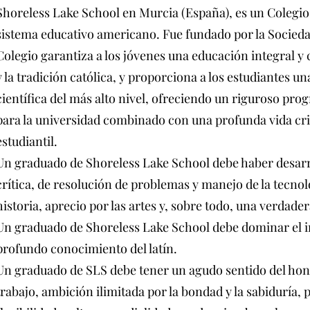
Shoreless Lake School en Murcia (España), es un Colegio
sistema educativo americano. Fue fundado por la Sociedad
Colegio garantiza a los jóvenes una educación integral y 
y la tradición católica, y proporciona a los estudiantes u
científica del más alto nivel, ofreciendo un riguroso pr
para la universidad combinado con una profunda vida cris
estudiantil.
Un graduado de Shoreless Lake School debe haber desarro
crítica, de resolución de problemas y manejo de la tecnol
historia, aprecio por las artes y, sobre todo, una verdader
Un graduado de Shoreless Lake School debe dominar el ing
profundo conocimiento del latín.
Un graduado de SLS debe tener un agudo sentido del hono
trabajo, ambición ilimitada por la bondad y la sabiduría, 