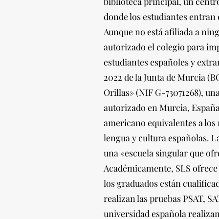
biblioteca principal, un cent
donde los estudiantes entran 
Aunque no está afiliada a nin
autorizado el colegio para i
estudiantes españoles y extra
2022 de la Junta de Murcia (BO
Orillas» (NIF G-73071268), un
autorizado en Murcia, España 
americano equivalentes a los
lengua y cultura españolas. L
una «escuela singular que ofr
Académicamente, SLS ofrece u
los graduados están cualific
realizan las pruebas PSAT, S
universidad española realizan