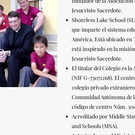
fundador de la Asociación 
Jesucristo Sacerdote.
Shoreless Lake School (SLS
que imparte el sistema ed
América. Está ubicado en 
está inspirado en la misió
Jesucristo Sacerdote.
El titular del Colegio es la
(NIF G-73071268). El cent
colegio privado extranjero
Comunidad Autónoma de l
código de centro Núm. 300
Acreditado por Middle Stat
and Schools (MSA).